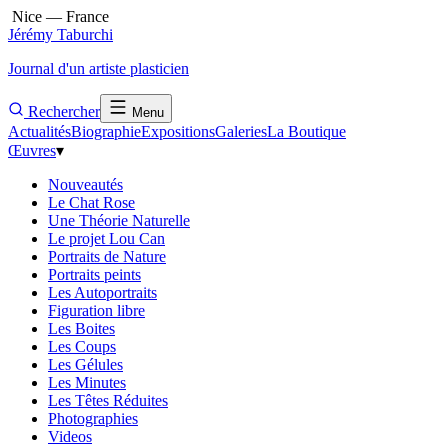
Nice — France
Jérémy Taburchi
Journal d'un artiste plasticien
Rechercher
Menu
Actualités
Biographie
Expositions
Galeries
La Boutique
Œuvres
▾
Nouveautés
Le Chat Rose
Une Théorie Naturelle
Le projet Lou Can
Portraits de Nature
Portraits peints
Les Autoportraits
Figuration libre
Les Boites
Les Coups
Les Gélules
Les Minutes
Les Têtes Réduites
Photographies
Videos