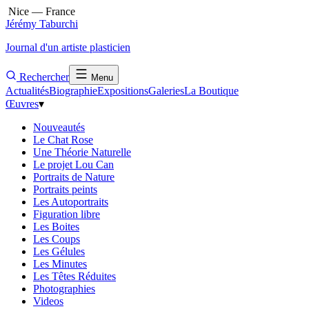
Nice — France
Jérémy Taburchi
Journal d'un artiste plasticien
Rechercher
Menu
Actualités
Biographie
Expositions
Galeries
La Boutique
Œuvres
▾
Nouveautés
Le Chat Rose
Une Théorie Naturelle
Le projet Lou Can
Portraits de Nature
Portraits peints
Les Autoportraits
Figuration libre
Les Boites
Les Coups
Les Gélules
Les Minutes
Les Têtes Réduites
Photographies
Videos