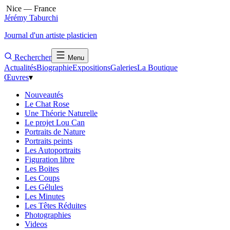
Nice — France
Jérémy Taburchi
Journal d'un artiste plasticien
Rechercher
Menu
Actualités
Biographie
Expositions
Galeries
La Boutique
Œuvres
▾
Nouveautés
Le Chat Rose
Une Théorie Naturelle
Le projet Lou Can
Portraits de Nature
Portraits peints
Les Autoportraits
Figuration libre
Les Boites
Les Coups
Les Gélules
Les Minutes
Les Têtes Réduites
Photographies
Videos