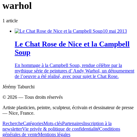
warhol
1
article
10 mai 2013
Le Chat Rose de Nice et la Campbell
Soup
En hommage à la Campbell Soup, rendue célèbre par la
mythique série de peintures d’ Andy Warhol, un détournement
de l’oeuvre a été réalisé, avec pour sujet le Chat Rose.
Jérémy Taburchi
©
2026
— Tous droits réservés
Artiste plasticien, peintre, sculpteur, écrivain et dessinateur de presse
— Nice, France.
Recherche
Catégories
Mots-clés
Partenaires
Inscription à la
newsletter
Vie privée & politique de confidentialité
Conditions
générales de vente
Mentions légales