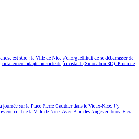
hose est sûre : la Ville de Nice s’enorgueillirait de se débarrasser de
parfaitement adapté au socle déjà existant. (Simulation 3D). Photo de
la journée sur la Place Pierre Gauthier dans le Vieux-Nice. J’y
e événement de la Ville de Nice. Avec Baie des Anges éditions. Fiera