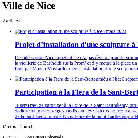
Ville de Nice
2
article
s
6 mars 2023
Projet d’installation d’une sculpture à
Des idées pour Nice : quel artiste n’a pas rêvé un jour de voir u
la vieillerie de Bartholdi sur la Prom’ et d’y mettre à la plac
fond par Magali Moscardo, merci. Installation d’une sculpture 
6 septe
Participation à la Fiera de la Sant-Be
Je serai ravi de participer à la Foire de la Saint Barthélemy, d
dédicacerai mes ouvrages tandis que les visiteurs pourront auss
de la Sant-Bertoumiéu à Nice, Foire de la Saint Barthélemy à 
Jérémy Taburchi
©
2026
— Tous droits réservés