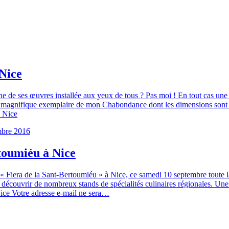
 Nice
ne de ses œuvres installée aux yeux de tous ? Pas moi ! En tout cas une c
e un magnifique exemplaire de mon Chabondance dont les dimensions sont 
à Nice
mbre 2016
rtoumiéu à Nice
ite « Fiera de la Sant-Bertoumiéu » à Nice, ce samedi 10 septembre toute 
i découvrir de nombreux stands de spécialités culinaires régionales. Un
Nice Votre adresse e-mail ne sera…