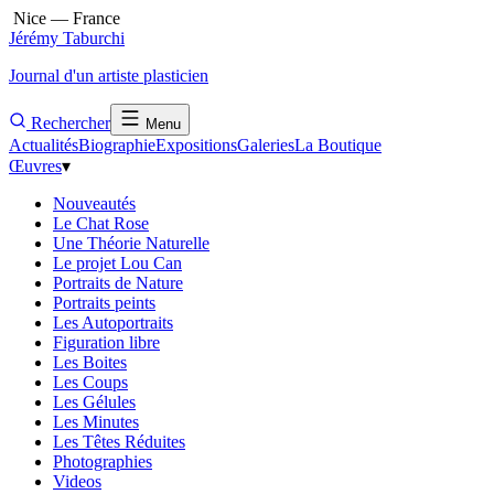
Nice — France
Jérémy Taburchi
Journal d'un artiste plasticien
Rechercher
Menu
Actualités
Biographie
Expositions
Galeries
La Boutique
Œuvres
▾
Nouveautés
Le Chat Rose
Une Théorie Naturelle
Le projet Lou Can
Portraits de Nature
Portraits peints
Les Autoportraits
Figuration libre
Les Boites
Les Coups
Les Gélules
Les Minutes
Les Têtes Réduites
Photographies
Videos