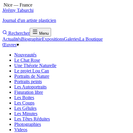
Nice — France
Jérémy Taburchi
Journal d'un artiste plasticien
Rechercher
Menu
Actualités
Biographie
Expositions
Galeries
La Boutique
Œuvres
▾
Nouveautés
Le Chat Rose
Une Théorie Naturelle
Le projet Lou Can
Portraits de Nature
Portraits peints
Les Autoportraits
Figuration libre
Les Boites
Les Coups
Les Gélules
Les Minutes
Les Têtes Réduites
Photographies
Videos