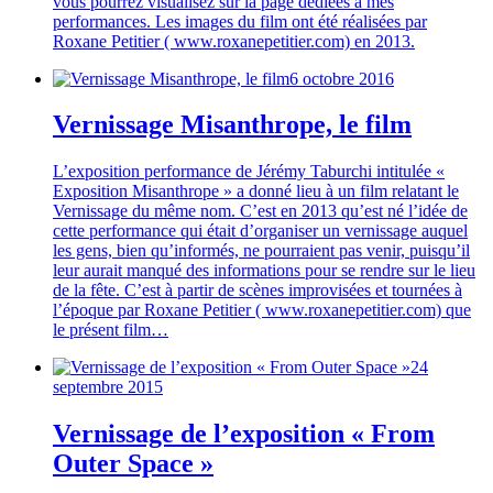
vous pourrez visualisez sur la page dédiées à mes
performances. Les images du film ont été réalisées par
Roxane Petitier ( www.roxanepetitier.com) en 2013.
6 octobre 2016
Vernissage Misanthrope, le film
L’exposition performance de Jérémy Taburchi intitulée «
Exposition Misanthrope » a donné lieu à un film relatant le
Vernissage du même nom. C’est en 2013 qu’est né l’idée de
cette performance qui était d’organiser un vernissage auquel
les gens, bien qu’informés, ne pourraient pas venir, puisqu’il
leur aurait manqué des informations pour se rendre sur le lieu
de la fête. C’est à partir de scènes improvisées et tournées à
l’époque par Roxane Petitier ( www.roxanepetitier.com) que
le présent film…
24
septembre 2015
Vernissage de l’exposition « From
Outer Space »