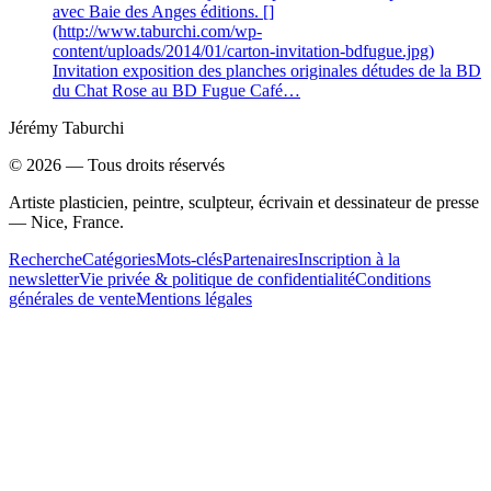
avec Baie des Anges éditions. []
(http://www.taburchi.com/wp-
content/uploads/2014/01/carton-invitation-bdfugue.jpg)
Invitation exposition des planches originales détudes de la BD
du Chat Rose au BD Fugue Café…
Jérémy Taburchi
©
2026
— Tous droits réservés
Artiste plasticien, peintre, sculpteur, écrivain et dessinateur de presse
— Nice, France.
Recherche
Catégories
Mots-clés
Partenaires
Inscription à la
newsletter
Vie privée & politique de confidentialité
Conditions
générales de vente
Mentions légales