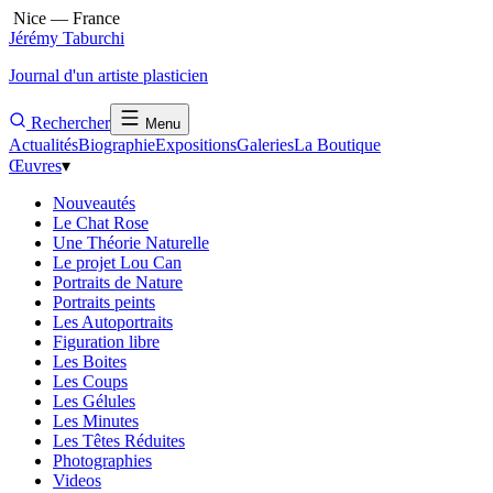
Nice — France
Jérémy Taburchi
Journal d'un artiste plasticien
Rechercher
Menu
Actualités
Biographie
Expositions
Galeries
La Boutique
Œuvres
▾
Nouveautés
Le Chat Rose
Une Théorie Naturelle
Le projet Lou Can
Portraits de Nature
Portraits peints
Les Autoportraits
Figuration libre
Les Boites
Les Coups
Les Gélules
Les Minutes
Les Têtes Réduites
Photographies
Videos