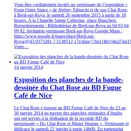
Vous êtes cordialement invités au vernissage de l’exposition «
From Outer Space » de Jérémy Taburchi et de son Chat Rose,
à Breil-sur-Roya, le samedi 26 septembre 2015 à partir de 18
heures. A la Chapelle Sainte Catherine, place Biancheri.
Renseignements : Bibliothèque de Breil-sur-Roya au 04 93 04
99 92. Invitation vernissage Breil-sur-Roya Google Maps :
https://www.google.fr/maps/place/Breil-sur-
Roya/@43.9373281,7.5138512,17z/data=!3m1!4b1!4m2!3m1
Votre…
14 janvier 2014
Exposition des planches de la bande-
dessinée du Chat Rose au BD Fugue
Café de Nice
Le Chat Rose s’expose au BD Fugue Café de Nice du 23 au
30 janvier 2014 au travers des planches originales d’études
qui ont servies à la réalisation de la seconde BD du
personnage « Dr. Chat Rose et Mister Strange ». Vernissage et
dédicace le samedi 25 janvier à partir 14h00. En partenariat