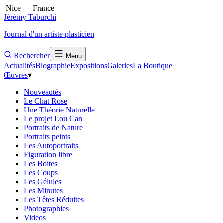
Nice — France
Jérémy Taburchi
Journal d'un artiste plasticien
Rechercher
Menu
Actualités
Biographie
Expositions
Galeries
La Boutique
Œuvres
▾
Nouveautés
Le Chat Rose
Une Théorie Naturelle
Le projet Lou Can
Portraits de Nature
Portraits peints
Les Autoportraits
Figuration libre
Les Boites
Les Coups
Les Gélules
Les Minutes
Les Têtes Réduites
Photographies
Videos