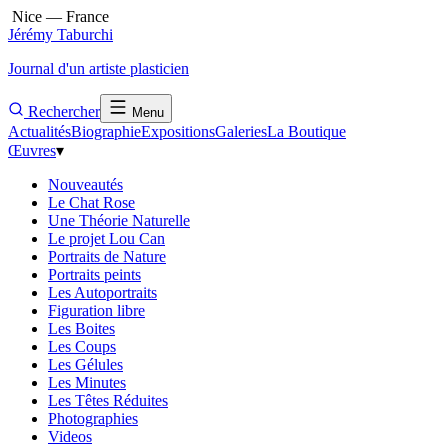
Nice — France
Jérémy Taburchi
Journal d'un artiste plasticien
Rechercher
Menu
Actualités
Biographie
Expositions
Galeries
La Boutique
Œuvres
▾
Nouveautés
Le Chat Rose
Une Théorie Naturelle
Le projet Lou Can
Portraits de Nature
Portraits peints
Les Autoportraits
Figuration libre
Les Boites
Les Coups
Les Gélules
Les Minutes
Les Têtes Réduites
Photographies
Videos