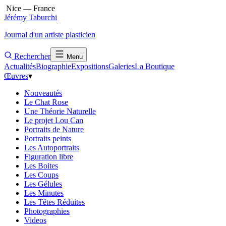
Nice — France
Jérémy Taburchi
Journal d'un artiste plasticien
Rechercher
Menu
Actualités
Biographie
Expositions
Galeries
La Boutique
Œuvres
▾
Nouveautés
Le Chat Rose
Une Théorie Naturelle
Le projet Lou Can
Portraits de Nature
Portraits peints
Les Autoportraits
Figuration libre
Les Boites
Les Coups
Les Gélules
Les Minutes
Les Têtes Réduites
Photographies
Videos