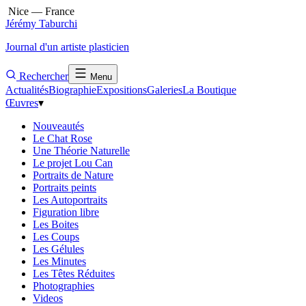
Nice — France
Jérémy Taburchi
Journal d'un artiste plasticien
Rechercher
Menu
Actualités
Biographie
Expositions
Galeries
La Boutique
Œuvres
▾
Nouveautés
Le Chat Rose
Une Théorie Naturelle
Le projet Lou Can
Portraits de Nature
Portraits peints
Les Autoportraits
Figuration libre
Les Boites
Les Coups
Les Gélules
Les Minutes
Les Têtes Réduites
Photographies
Videos