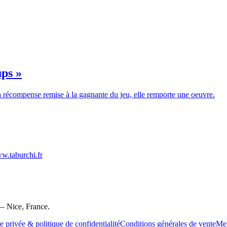
ps »
 récompense remise à la gagnante du jeu, elle remporte une oeuvre.
ww.taburchi.fr
e — Nice, France.
e privée & politique de confidentialité
Conditions générales de vente
Men