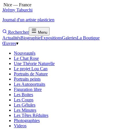
Nice — France
Jérémy Taburchi
Journal d'un artiste plasticien
Rechercher
Menu
Actualités
Biographie
Expositions
Galeries
La Boutique
Œuvres
▾
Nouveautés
Le Chat Rose
Une Théorie Naturelle
Le projet Lou Can
Portraits de Nature
Portraits peints
Les Autoportraits
Figuration libre
Les Boites
Les Coups
Les Gélules
Les Minutes
Les Têtes Réduites
Photographies
Videos