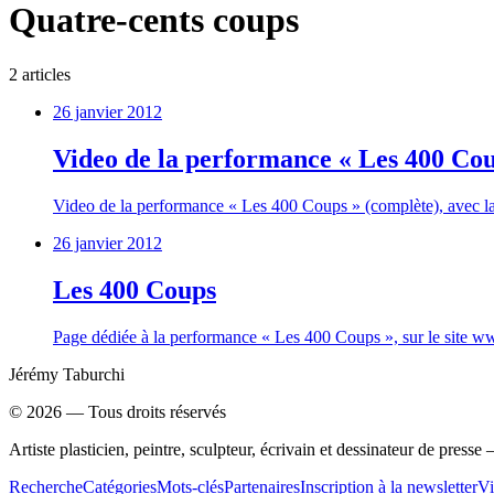
Quatre-cents coups
2
article
s
26 janvier 2012
Video de la performance « Les 400 Cou
Video de la performance « Les 400 Coups » (complète), avec la
26 janvier 2012
Les 400 Coups
Page dédiée à la performance « Les 400 Coups », sur le site w
Jérémy Taburchi
©
2026
— Tous droits réservés
Artiste plasticien, peintre, sculpteur, écrivain et dessinateur de press
Recherche
Catégories
Mots-clés
Partenaires
Inscription à la newsletter
Vi