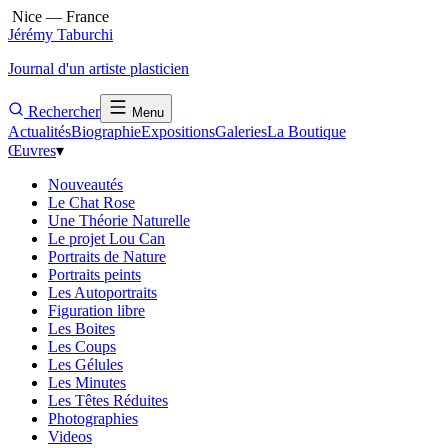
Nice — France
Jérémy Taburchi
Journal d'un artiste plasticien
Rechercher
Menu
Actualités
Biographie
Expositions
Galeries
La Boutique
Œuvres
▾
Nouveautés
Le Chat Rose
Une Théorie Naturelle
Le projet Lou Can
Portraits de Nature
Portraits peints
Les Autoportraits
Figuration libre
Les Boites
Les Coups
Les Gélules
Les Minutes
Les Têtes Réduites
Photographies
Videos