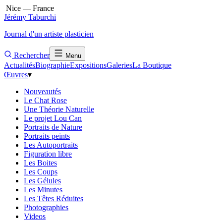
Nice — France
Jérémy Taburchi
Journal d'un artiste plasticien
Rechercher
Menu
Actualités
Biographie
Expositions
Galeries
La Boutique
Œuvres
▾
Nouveautés
Le Chat Rose
Une Théorie Naturelle
Le projet Lou Can
Portraits de Nature
Portraits peints
Les Autoportraits
Figuration libre
Les Boites
Les Coups
Les Gélules
Les Minutes
Les Têtes Réduites
Photographies
Videos