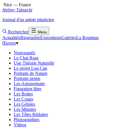
Nice — France
Jérémy Taburchi
Journal d'un artiste plasticien
Rechercher
Menu
Actualités
Biographie
Expositions
Galeries
La Boutique
Œuvres
▾
Nouveautés
Le Chat Rose
Une Théorie Naturelle
Le projet Lou Can
Portraits de Nature
Portraits peints
Les Autoportraits
Figuration libre
Les Boites
Les Coups
Les Gélules
Les Minutes
Les Têtes Réduites
Photographies
Videos