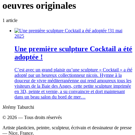
oeuvres originales
1
article
31 mai
2025
Une première sculpture Cocktail a été
adoptée !
C’est avec un grand plaisir qu’une sculpture « Cocktail » a été
adopté par un heureux collectionneur niçois. Hymne à la
douceur de vivre méditerranéenne qui rend amoureux tous les
visiteurs de la Baie des Anges, cette petite sculpture imprimée
en 3D, peinte et vernie, a su convaincre et dort maintenant
dans un beau salon du bord de mer…
Jérémy Taburchi
©
2026
— Tous droits réservés
Artiste plasticien, peintre, sculpteur, écrivain et dessinateur de presse
— Nice, France.