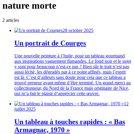
nature morte
2
article
s
28 octobre 2025
Un portrait de Courges
Une nouvelle peinture à l’huile, pour un tableau gourmand
aux inspirations vaguement flamandes. Le fond noir et le sujet
y sont pour beaucoup n’est-ce pas ? Bien sûr le trait n’est pas
aussi léché, les dégradés par à ce point affinés, mais l’esprit
est là. C’est d’ailleurs sans doute pour cela que ce tableau a
trouvé preneur avant même d’être terminé. Un grand merci au
collectionneur, du Nord de la France mais originaire de Nice,
qui m’a fait le plaisir d’apprécier cette œuvre.
12
juillet 2025
Un tableau à touches rapides : « Bas
Armagnac, 1970 »