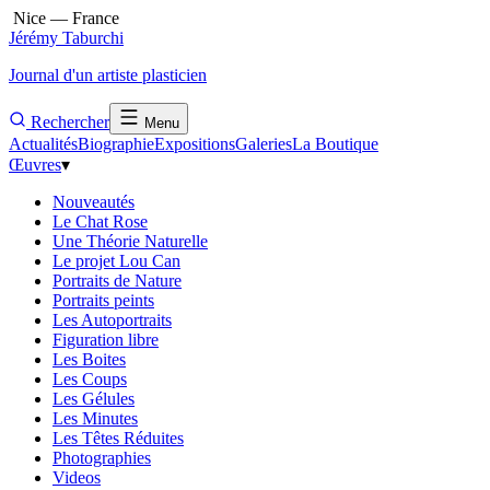
Nice — France
Jérémy Taburchi
Journal d'un artiste plasticien
Rechercher
Menu
Actualités
Biographie
Expositions
Galeries
La Boutique
Œuvres
▾
Nouveautés
Le Chat Rose
Une Théorie Naturelle
Le projet Lou Can
Portraits de Nature
Portraits peints
Les Autoportraits
Figuration libre
Les Boites
Les Coups
Les Gélules
Les Minutes
Les Têtes Réduites
Photographies
Videos