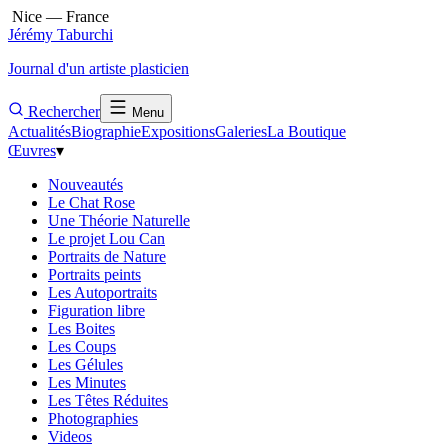
Nice — France
Jérémy Taburchi
Journal d'un artiste plasticien
Rechercher
Menu
Actualités
Biographie
Expositions
Galeries
La Boutique
Œuvres
▾
Nouveautés
Le Chat Rose
Une Théorie Naturelle
Le projet Lou Can
Portraits de Nature
Portraits peints
Les Autoportraits
Figuration libre
Les Boites
Les Coups
Les Gélules
Les Minutes
Les Têtes Réduites
Photographies
Videos