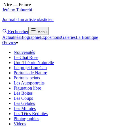
Nice — France
Jérémy Taburchi
Journal d'un artiste plasticien
Rechercher
Menu
Actualités
Biographie
Expositions
Galeries
La Boutique
Œuvres
▾
Nouveautés
Le Chat Rose
Une Théorie Naturelle
Le projet Lou Can
Portraits de Nature
Portraits peints
Les Autoportraits
Figuration libre
Les Boites
Les Coups
Les Gélules
Les Minutes
Les Têtes Réduites
Photographies
Videos