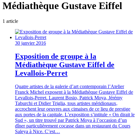
Médiathèque Gustave Eiffel
1
article
30 janvier 2016
Exposition de groupe à la
Médiathèque Gustave Eiffel de
Levallois-Perret
Quatre artistes de la galerie d’art contemporain l’Atelier
Franck Michel exposent à la Médiathèque Gustave Eiffel de
Levallois-Perret. Laurent Bosio, Patrick Moya, Jérémy
Taburchi et Didier Triglia, tous artistes méridionaux,
accrochent leur oeuvres aux cimaises de ce lieu de prestige
aux portes de la capitale. L’exposition s’intitule « On dirait le
Sud », un titre trouvé par Patrick Moya à l’occasion d’un
dîner particulièrement cocasse dans un restaurant du Cours
Saleya à Nice. C’est…