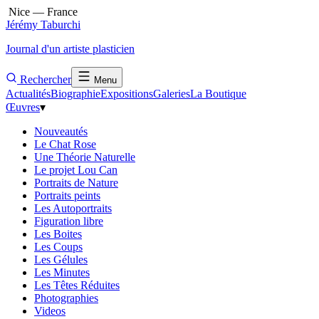
Nice — France
Jérémy Taburchi
Journal d'un artiste plasticien
Rechercher
Menu
Actualités
Biographie
Expositions
Galeries
La Boutique
Œuvres
▾
Nouveautés
Le Chat Rose
Une Théorie Naturelle
Le projet Lou Can
Portraits de Nature
Portraits peints
Les Autoportraits
Figuration libre
Les Boites
Les Coups
Les Gélules
Les Minutes
Les Têtes Réduites
Photographies
Videos