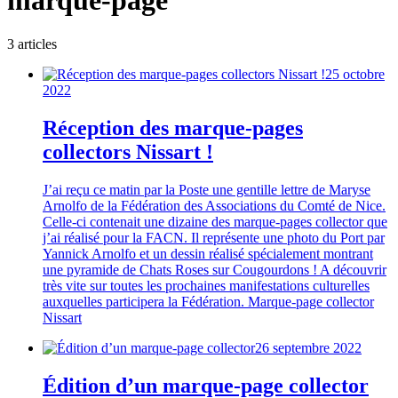
marque-page
3
article
s
25 octobre
2022
Réception des marque-pages
collectors Nissart !
J’ai reçu ce matin par la Poste une gentille lettre de Maryse
Arnolfo de la Fédération des Associations du Comté de Nice.
Celle-ci contenait une dizaine des marque-pages collector que
j’ai réalisé pour la FACN. Il représente une photo du Port par
Yannick Arnolfo et un dessin réalisé spécialement montrant
une pyramide de Chats Roses sur Cougourdons ! A découvrir
très vite sur toutes les prochaines manifestations culturelles
auxquelles participera la Fédération. Marque-page collector
Nissart
26 septembre 2022
Édition d’un marque-page collector