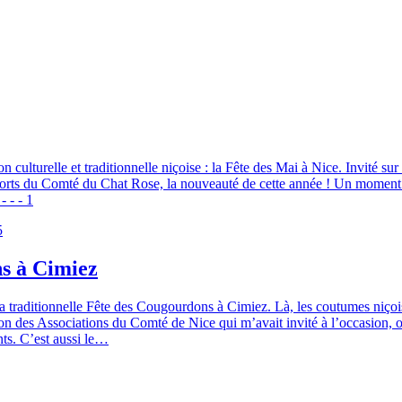
on culturelle et traditionnelle niçoise : la Fête des Mai à Nice. Invité s
orts du Comté du Chat Rose, la nouveauté de cette année ! Un moment trè
 - - 1
5
ns à Cimiez
 traditionnelle Fête des Cougourdons à Cimiez. Là, les coutumes niçoises
on des Associations du Comté de Nice qui m’avait invité à l’occasion, ou q
ents. C’est aussi le…