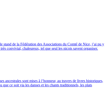
ur le stand de la Fédération des Associations du Comté de Nice, j’ai pu y
s convivial, chaleureux, tel que seul les niçois savent organiser.
 ancestrales sont mises à l’honneur, au travers de livres historiques,
ue ce soit via les danses et les chants traditionnels, les plats