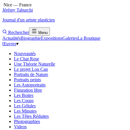
Nice — France
Jérémy Taburchi
Journal d'un artiste plasticien
Rechercher
Menu
Actualités
Biographie
Expositions
Galeries
La Boutique
Œuvres
▾
Nouveautés
Le Chat Rose
Une Théorie Naturelle
Le projet Lou Can
Portraits de Nature
Portraits peints
Les Autoportraits
Figuration libre
Les Boites
Les Coups
Les Gélules
Les Minutes
Les Têtes Réduites
Photographies
Videos