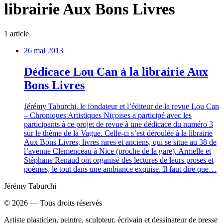
librairie Aux Bons Livres
1
article
26 mai 2013
Dédicace Lou Can à la librairie Aux
Bons Livres
Jérémy Taburchi, le fondateur et l’éditeur de la revue Lou Can
– Chroniques Artistiques Niçoises a participé avec les
participants à ce projet de revue à une dédicace du numéro 3
sur le thème de la Vague. Celle-ci s’est déroulée à la librairie
Aux Bons Livres, livres rares et anciens, qui se situe au 38 de
l’avenue Clemenceau à Nice (proche de la gare). Armelle et
Stéphane Renaud ont organisé des lectures de leurs proses et
poèmes, le tout dans une ambiance exquise. Il faut dire que…
Jérémy Taburchi
©
2026
— Tous droits réservés
Artiste plasticien, peintre, sculpteur, écrivain et dessinateur de presse