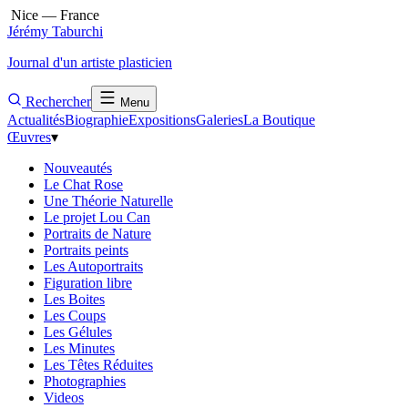
Nice — France
Jérémy Taburchi
Journal d'un artiste plasticien
Rechercher
Menu
Actualités
Biographie
Expositions
Galeries
La Boutique
Œuvres
▾
Nouveautés
Le Chat Rose
Une Théorie Naturelle
Le projet Lou Can
Portraits de Nature
Portraits peints
Les Autoportraits
Figuration libre
Les Boites
Les Coups
Les Gélules
Les Minutes
Les Têtes Réduites
Photographies
Videos