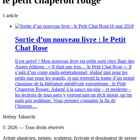
le petit chaperon rouge
1
article
16 mai 2018
Sortie d’un nouveau livre : le Petit
Chat Rose
Il est arrivé ! Mon nouveau livre est enfin sorti chez Baie des
Anges éditions : « Il était une fois… le Petit Chat Rose ». Il
s’agit d’un conte multi-générationnel, réalisé tant pour les
petits que pour les grands, et qui reprend la trame d’un grand
classique de la littérature médiévale européenne : le Petit
Chaperon Rouge. Adapté à la sauce niçoise – et moderne –
les lecteurs de tous ages y verront tant un récit moral, qu’un
parti pris politique. Vous pensiez connaitre la fin de
l’histoire…
Jérémy Taburchi
©
2026
— Tous droits réservés
Artiste plasticien, peintre, sculpteur, écrivain et dessinateur de presse