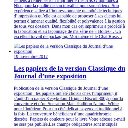
Je tiens à remercier ici l’imprimerie Les Arts Graphiques à
Nice pour la qualité de son travail et pour son sérieux. Son
expérience, alliée à l’impressionnante quantité de techniques
d’impression qu’elle est capable de proposer à ses clients lui
permet d’amener qualité, flexibilité et polyvalence à la gestion
de tous vos dossiers. Dans mon cas cet imprimeur a procédé à
la fabrication et au façonnage de ma série de « Boites« . Un
excellent travail de packaging. Moi-même et le Chat Rose…
19 novembre 2017
Les papiers de la version Classique du
Journal d’une exposition
Publication de la version Classique du Journal d’une
exposition : les papiers ont été choisis chez l’imprimeur, il
s’agit d’un papier Keaykolour Original Biscuit 300gr pour la
couverture et d’un Sensation Matt Tradition Natural White
pour l’intérieur. Pour un côté délicat, soyeux et traditionnel à
la fois. La couverture bénéficiera d’une quadrichromie
discrète. Papiers de couleurs pour le livre Votre adresse e-mail
ne sera pas publiée.Les champs obligatoires sont indiqués