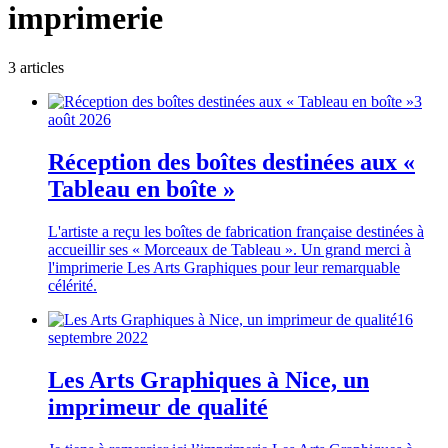
imprimerie
3
article
s
3
août 2026
Réception des boîtes destinées aux «
Tableau en boîte »
L'artiste a reçu les boîtes de fabrication française destinées à
accueillir ses « Morceaux de Tableau ». Un grand merci à
l'imprimerie Les Arts Graphiques pour leur remarquable
célérité.
16
septembre 2022
Les Arts Graphiques à Nice, un
imprimeur de qualité