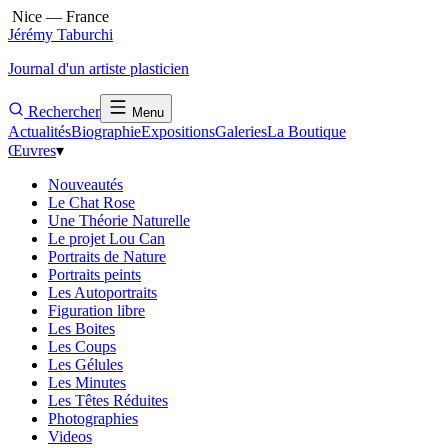
Nice — France
Jérémy Taburchi
Journal d'un artiste plasticien
Rechercher
Menu
Actualités
Biographie
Expositions
Galeries
La Boutique
Œuvres
▾
Nouveautés
Le Chat Rose
Une Théorie Naturelle
Le projet Lou Can
Portraits de Nature
Portraits peints
Les Autoportraits
Figuration libre
Les Boites
Les Coups
Les Gélules
Les Minutes
Les Têtes Réduites
Photographies
Videos