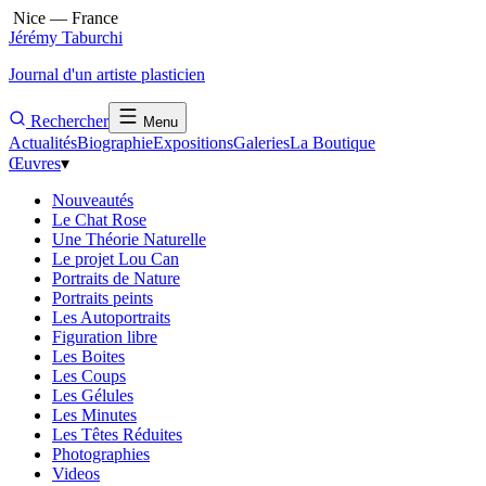
Nice — France
Jérémy Taburchi
Journal d'un artiste plasticien
Rechercher
Menu
Actualités
Biographie
Expositions
Galeries
La Boutique
Œuvres
▾
Nouveautés
Le Chat Rose
Une Théorie Naturelle
Le projet Lou Can
Portraits de Nature
Portraits peints
Les Autoportraits
Figuration libre
Les Boites
Les Coups
Les Gélules
Les Minutes
Les Têtes Réduites
Photographies
Videos