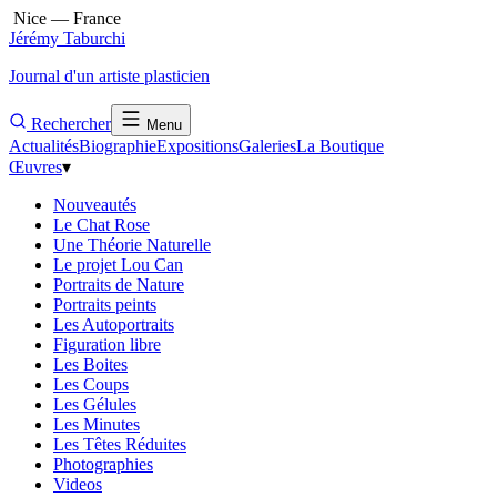
Nice — France
Jérémy Taburchi
Journal d'un artiste plasticien
Rechercher
Menu
Actualités
Biographie
Expositions
Galeries
La Boutique
Œuvres
▾
Nouveautés
Le Chat Rose
Une Théorie Naturelle
Le projet Lou Can
Portraits de Nature
Portraits peints
Les Autoportraits
Figuration libre
Les Boites
Les Coups
Les Gélules
Les Minutes
Les Têtes Réduites
Photographies
Videos