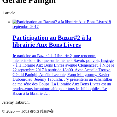
Gérale Panighi
1
article
18
septembre 2017
Participation au Bazar#2 à la
librairie Aux Bons Livres
Je participe au Bazar à la Librairie 2, une rencontre
intellectuelo-artistique sur le thème « Savoir, pouvoir, langage
» à la librairie Aux Bons Livres avenue Clemenceau à Nice le
22 septembre 2017 à partir de 18h00. Avec Armelle Trouxe,
Gérald Panighi, Amélie Leconte, Yann Mangourny, Xavier
Dubourdieu, Jérémy Taburchi. J’y présenterai un échantillon
de ma série des Coups. La Librairie Aux Bons Livres est un
rendez-vous incontournable pour tous les bibliophiles. Le
Bazar à la librairie 2…
Jérémy Taburchi
©
2026
— Tous droits réservés