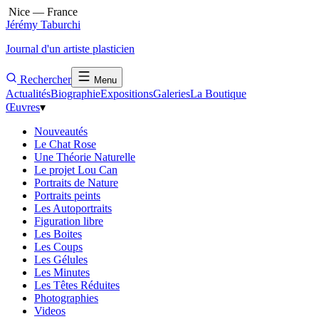
Nice — France
Jérémy Taburchi
Journal d'un artiste plasticien
Rechercher
Menu
Actualités
Biographie
Expositions
Galeries
La Boutique
Œuvres
▾
Nouveautés
Le Chat Rose
Une Théorie Naturelle
Le projet Lou Can
Portraits de Nature
Portraits peints
Les Autoportraits
Figuration libre
Les Boites
Les Coups
Les Gélules
Les Minutes
Les Têtes Réduites
Photographies
Videos