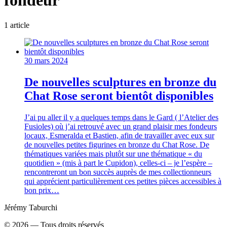
fondeur
1
article
30 mars 2024
De nouvelles sculptures en bronze du
Chat Rose seront bientôt disponibles
J’ai pu aller il y a quelques temps dans le Gard ( l’Atelier des
Fusioles) où j’ai retrouvé avec un grand plaisir mes fondeurs
locaux, Esmeralda et Bastien, afin de travailler avec eux sur
de nouvelles petites figurines en bronze du Chat Rose. De
thématiques variées mais plutôt sur une thématique « du
quotidien » (mis à part le Cupidon), celles-ci – je l’espère –
rencontreront un bon succès auprès de mes collectionneurs
qui apprécient particulièrement ces petites pièces accessibles à
bon prix…
Jérémy Taburchi
©
2026
— Tous droits réservés