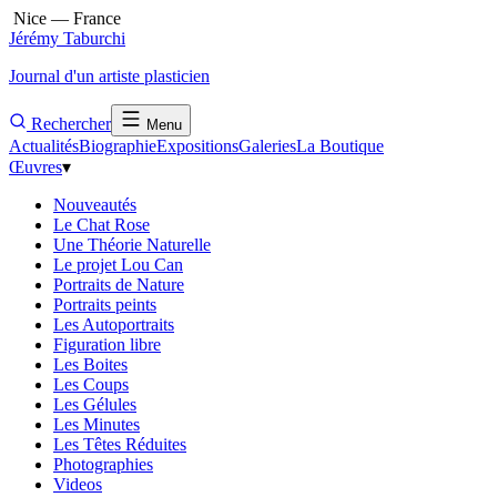
Nice — France
Jérémy Taburchi
Journal d'un artiste plasticien
Rechercher
Menu
Actualités
Biographie
Expositions
Galeries
La Boutique
Œuvres
▾
Nouveautés
Le Chat Rose
Une Théorie Naturelle
Le projet Lou Can
Portraits de Nature
Portraits peints
Les Autoportraits
Figuration libre
Les Boites
Les Coups
Les Gélules
Les Minutes
Les Têtes Réduites
Photographies
Videos