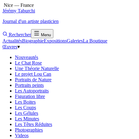
Nice — France
Jérémy Taburchi
Journal d'un artiste plasticien
Rechercher
Menu
Actualités
Biographie
Expositions
Galeries
La Boutique
Œuvres
▾
Nouveautés
Le Chat Rose
Une Théorie Naturelle
Le projet Lou Can
Portraits de Nature
Portraits peints
Les Autoportraits
Figuration libre
Les Boites
Les Coups
Les Gélules
Les Minutes
Les Têtes Réduites
Photographies
Videos