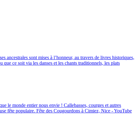
 ancestrales sont mises à l’honneur, au travers de livres historiques,
ue ce soit via les danses et les chants traditionnels, les plats
que le monde entier nous envie ! Callebasses, courges et autres
oyeuse fête populaire. Fête des Cougourdons à Cimiez, Nice - YouTube