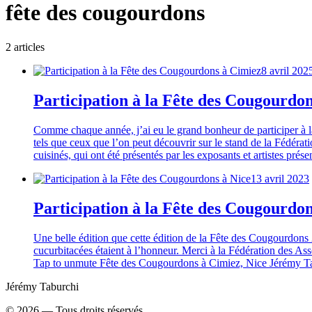
fête des cougourdons
2
article
s
8 avril 202
Participation à la Fête des Cougourdo
Comme chaque année, j’ai eu le grand bonheur de participer à la
tels que ceux que l’on peut découvrir sur le stand de la Fédérati
cuisinés, qui ont été présentés par les exposants et artistes prés
13 avril 2023
Participation à la Fête des Cougourdon
Une belle édition que cette édition de la Fête des Cougourdons 
cucurbitacées étaient à l’honneur. Merci à la Fédération des As
Tap to unmute Fête des Cougourdons à Cimiez, Nice Jérémy T
Jérémy Taburchi
©
2026
— Tous droits réservés