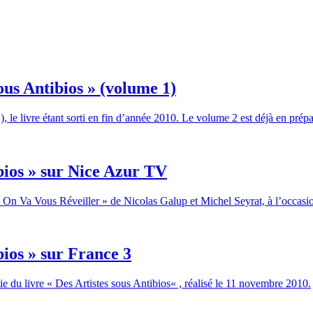
ous Antibios » (volume 1)
, le livre étant sorti en fin d’année 2010. Le volume 2 est déjà en prépa
ibios » sur Nice Azur TV
n Va Vous Réveiller » de Nicolas Galup et Michel Seyrat, à l’occasion d
bios » sur France 3
e du livre « Des Artistes sous Antibios« , réalisé le 11 novembre 2010.