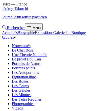
Nice — France
Jérémy Taburchi
Journal d'un artiste plasticien
Rechercher
Menu
Actualités
Biographie
Expositions
Galeries
La Boutique
Œuvres
▾
Nouveautés
Le Chat Rose
Une Théorie Naturelle
Le projet Lou Can
Portraits de Nature
Portraits peints
Les Autoportraits
Figuration libre
Les Boites
Les Coups
Les Gélules
Les Minutes
Les Têtes Réduites
Photographies
Videos