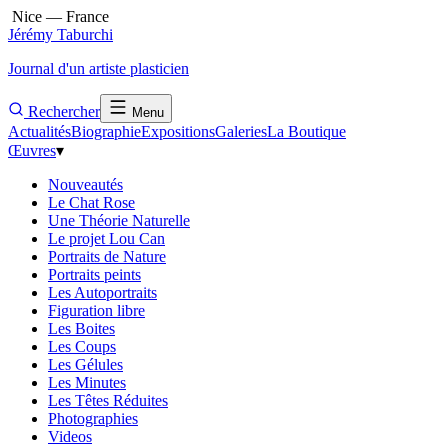
Nice — France
Jérémy Taburchi
Journal d'un artiste plasticien
Rechercher
Menu
Actualités
Biographie
Expositions
Galeries
La Boutique
Œuvres
▾
Nouveautés
Le Chat Rose
Une Théorie Naturelle
Le projet Lou Can
Portraits de Nature
Portraits peints
Les Autoportraits
Figuration libre
Les Boites
Les Coups
Les Gélules
Les Minutes
Les Têtes Réduites
Photographies
Videos