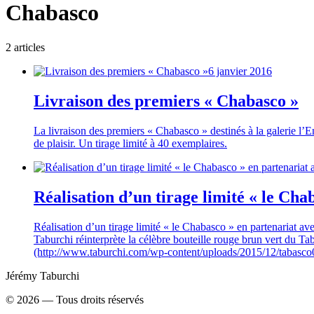
Chabasco
2
article
s
6 janvier 2016
Livraison des premiers « Chabasco »
La livraison des premiers « Chabasco » destinés à la galerie l
de plaisir. Un tirage limité à 40 exemplaires.
Réalisation d’un tirage limité « le Cha
Réalisation d’un tirage limité « le Chabasco » en partenariat a
Taburchi réinterprète la célèbre bouteille rouge brun vert du Tab
(http://www.taburchi.com/wp-content/uploads/2015/12/tabasco
Jérémy Taburchi
©
2026
— Tous droits réservés