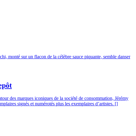
chi, monté sur un flacon de la célèbre sauce piquante, semble danser
epôt
l autour des marques iconiques de la société de consommation, Jérémy
mplaires signés et numérotés plus les exemplaires d’artistes. []