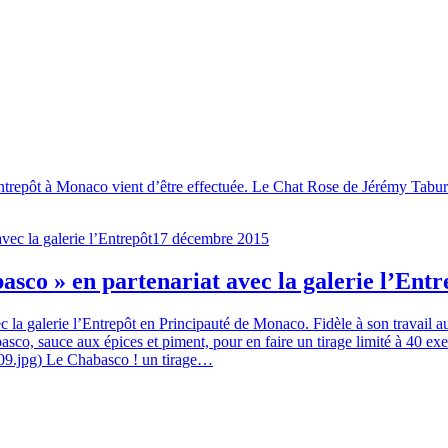
’Entrepôt à Monaco vient d’être effectuée. Le Chat Rose de Jérémy Tabur
17 décembre 2015
basco » en partenariat avec la galerie l’Entr
vec la galerie l’Entrepôt en Principauté de Monaco. Fidèle à son travai
asco, sauce aux épices et piment, pour en faire un tirage limité à 40 exe
09.jpg) Le Chabasco ! un tirage…