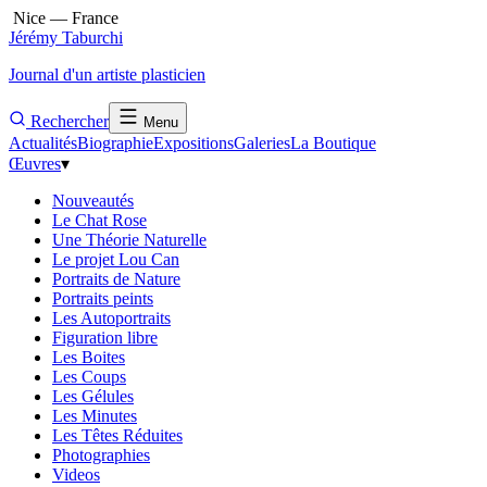
Nice — France
Jérémy Taburchi
Journal d'un artiste plasticien
Rechercher
Menu
Actualités
Biographie
Expositions
Galeries
La Boutique
Œuvres
▾
Nouveautés
Le Chat Rose
Une Théorie Naturelle
Le projet Lou Can
Portraits de Nature
Portraits peints
Les Autoportraits
Figuration libre
Les Boites
Les Coups
Les Gélules
Les Minutes
Les Têtes Réduites
Photographies
Videos