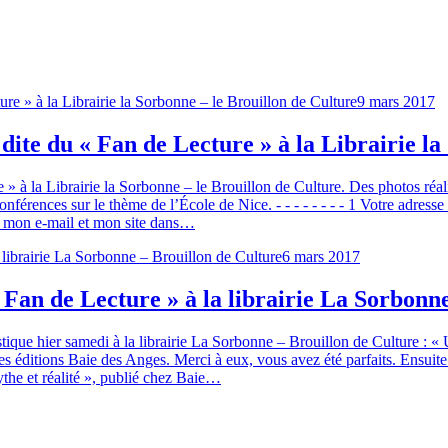
9 mars 2017
dite du « Fan de Lecture » à la Librairie la
 » à la Librairie la Sorbonne – le Brouillon de Culture. Des photos r
nférences sur le thème de l’École de Nice. - - - - - - - - 1 Votre adres
, mon e-mail et mon site dans…
6 mars 2017
 Fan de Lecture » à la librairie La Sorbonn
tique hier samedi à la librairie La Sorbonne – Brouillon de Culture : «
s éditions Baie des Anges. Merci à eux, vous avez été parfaits. Ensuite
the et réalité », publié chez Baie…