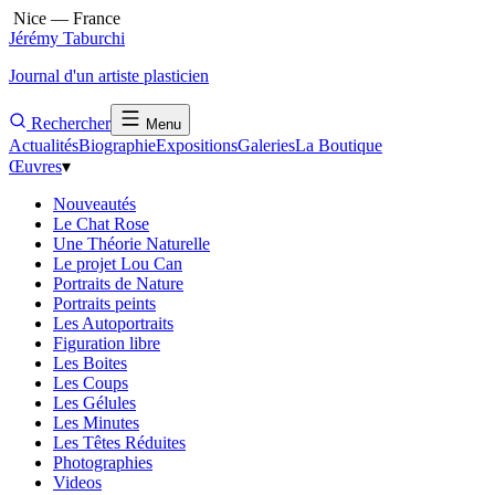
Nice — France
Jérémy Taburchi
Journal d'un artiste plasticien
Rechercher
Menu
Actualités
Biographie
Expositions
Galeries
La Boutique
Œuvres
▾
Nouveautés
Le Chat Rose
Une Théorie Naturelle
Le projet Lou Can
Portraits de Nature
Portraits peints
Les Autoportraits
Figuration libre
Les Boites
Les Coups
Les Gélules
Les Minutes
Les Têtes Réduites
Photographies
Videos