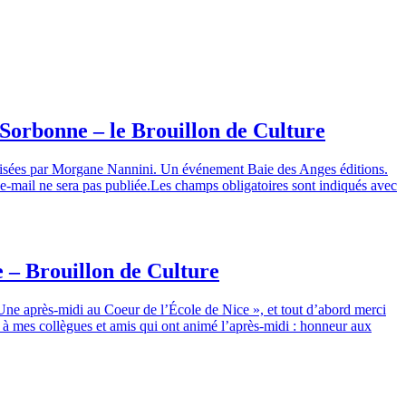
 Sorbonne – le Brouillon de Culture
éalisées par Morgane Nannini. Un événement Baie des Anges éditions.
se e-mail ne sera pas publiée.Les champs obligatoires sont indiqués avec
e – Brouillon de Culture
 Une après-midi au Coeur de l’École de Nice », et tout d’abord merci
 à mes collègues et amis qui ont animé l’après-midi : honneur aux