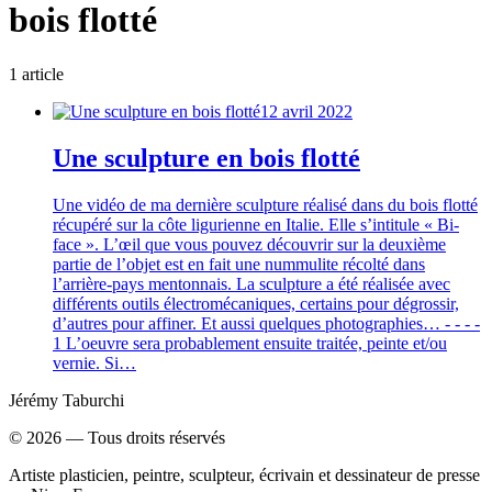
bois flotté
1
article
12 avril 2022
Une sculpture en bois flotté
Une vidéo de ma dernière sculpture réalisé dans du bois flotté
récupéré sur la côte ligurienne en Italie. Elle s’intitule « Bi-
face ». L’œil que vous pouvez découvrir sur la deuxième
partie de l’objet est en fait une nummulite récolté dans
l’arrière-pays mentonnais. La sculpture a été réalisée avec
différents outils électromécaniques, certains pour dégrossir,
d’autres pour affiner. Et aussi quelques photographies… - - - -
1 L’oeuvre sera probablement ensuite traitée, peinte et/ou
vernie. Si…
Jérémy Taburchi
©
2026
— Tous droits réservés
Artiste plasticien, peintre, sculpteur, écrivain et dessinateur de presse