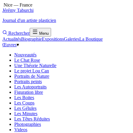
Nice — France
Jérémy Taburchi
Journal d'un artiste plasticien
Rechercher
Menu
Actualités
Biographie
Expositions
Galeries
La Boutique
Œuvres
▾
Nouveautés
Le Chat Rose
Une Théorie Naturelle
Le projet Lou Can
Portraits de Nature
Portraits peints
Les Autoportraits
Figuration libre
Les Boites
Les Coups
Les Gélules
Les Minutes
Les Têtes Réduites
Photographies
Videos