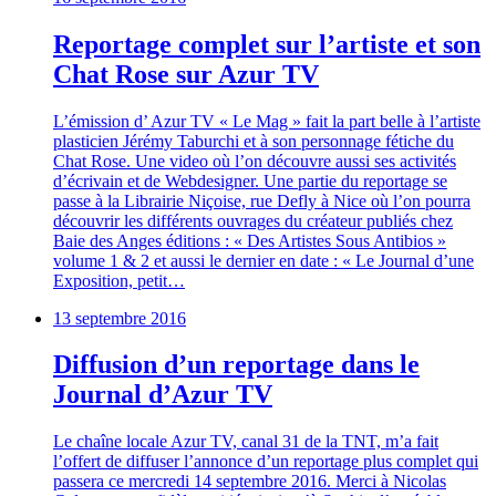
Reportage complet sur l’artiste et son
Chat Rose sur Azur TV
L’émission d’ Azur TV « Le Mag » fait la part belle à l’artiste
plasticien Jérémy Taburchi et à son personnage fétiche du
Chat Rose. Une video où l’on découvre aussi ses activités
d’écrivain et de Webdesigner. Une partie du reportage se
passe à la Librairie Niçoise, rue Defly à Nice où l’on pourra
découvrir les différents ouvrages du créateur publiés chez
Baie des Anges éditions : « Des Artistes Sous Antibios »
volume 1 & 2 et aussi le dernier en date : « Le Journal d’une
Exposition, petit…
13 septembre 2016
Diffusion d’un reportage dans le
Journal d’Azur TV
Le chaîne locale Azur TV, canal 31 de la TNT, m’a fait
l’offert de diffuser l’annonce d’un reportage plus complet qui
passera ce mercredi 14 septembre 2016. Merci à Nicolas