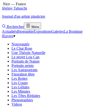
Nice — France
Jérémy Taburchi
Journal d'un artiste plasticien
Rechercher
Menu
Actualités
Biographie
Expositions
Galeries
La Boutique
Œuvres
▾
Nouveautés
Le Chat Rose
Une Théorie Naturelle
Le projet Lou Can
Portraits de Nature
Portraits peints
Les Autoportraits
Figuration libre
Les Boites
Les Coups
Les Gélules
Les Minutes
Les Têtes Réduites
Photographies
Videos