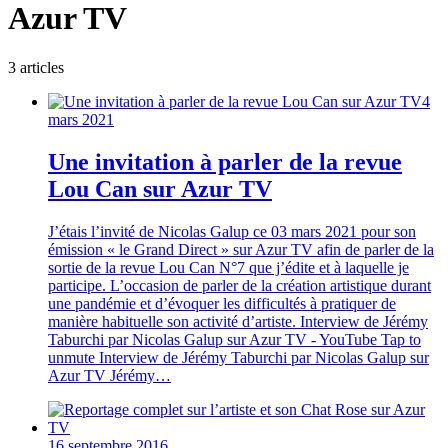
Azur TV
3
article
s
4
mars 2021
Une invitation à parler de la revue
Lou Can sur Azur TV
J’étais l’invité de Nicolas Galup ce 03 mars 2021 pour son
émission « le Grand Direct » sur Azur TV afin de parler de la
sortie de la revue Lou Can N°7 que j’édite et à laquelle je
participe. L’occasion de parler de la création artistique durant
une pandémie et d’évoquer les difficultés à pratiquer de
manière habituelle son activité d’artiste. Interview de Jérémy
Taburchi par Nicolas Galup sur Azur TV - YouTube Tap to
unmute Interview de Jérémy Taburchi par Nicolas Galup sur
Azur TV Jérémy…
16 septembre 2016