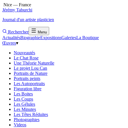
Nice — France
Jérémy Taburchi
Journal d'un artiste plasticien
Rechercher
Menu
Actualités
Biographie
Expositions
Galeries
La Boutique
Œuvres
▾
Nouveautés
Le Chat Rose
Une Théorie Naturelle
Le projet Lou Can
Portraits de Nature
Portraits peints
Les Autoportraits
Figuration libre
Les Boites
Les Coups
Les Gélules
Les Minutes
Les Têtes Réduites
Photographies
Videos