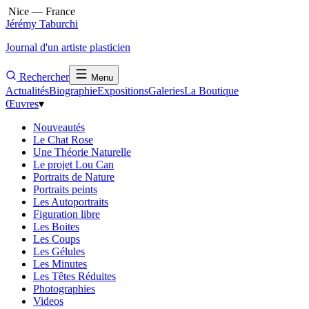
Nice — France
Jérémy Taburchi
Journal d'un artiste plasticien
Rechercher
Menu
Actualités
Biographie
Expositions
Galeries
La Boutique
Œuvres
▾
Nouveautés
Le Chat Rose
Une Théorie Naturelle
Le projet Lou Can
Portraits de Nature
Portraits peints
Les Autoportraits
Figuration libre
Les Boites
Les Coups
Les Gélules
Les Minutes
Les Têtes Réduites
Photographies
Videos