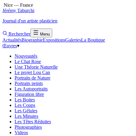
Nice — France
Jérémy Taburchi
Journal d'un artiste plasticien
Rechercher
Menu
Actualités
Biographie
Expositions
Galeries
La Boutique
Œuvres
▾
Nouveautés
Le Chat Rose
Une Théorie Naturelle
Le projet Lou Can
Portraits de Nature
Portraits peints
Les Autoportraits
Figuration libre
Les Boites
Les Coups
Les Gélules
Les Minutes
Les Têtes Réduites
Photographies
Videos