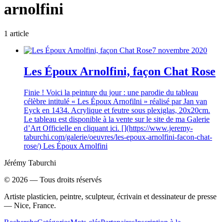
arnolfini
1
article
7 novembre 2020
Les Époux Arnolfini, façon Chat Rose
Finie ! Voici la peinture du jour : une parodie du tableau
célèbre intitulé « Les Époux Arnofilni » réalisé par Jan van
Eyck en 1434. Acrylique et feutre sous plexiglas, 20x20cm.
Le tableau est disponible à la vente sur le site de ma Galerie
d’Art Officielle en cliquant ici. [](https://www.jeremy-
taburchi.com/galerie/oeuvres/les-epoux-arnolfini-facon-chat-
rose/) Les Époux Arnolfini
Jérémy Taburchi
©
2026
— Tous droits réservés
Artiste plasticien, peintre, sculpteur, écrivain et dessinateur de presse
— Nice, France.