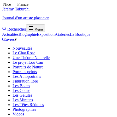
Nice — France
Jérémy Taburchi
Journal d'un artiste plasticien
Rechercher
Menu
Actualités
Biographie
Expositions
Galeries
La Boutique
Œuvres
▾
Nouveautés
Le Chat Rose
Une Théorie Naturelle
Le projet Lou Can
Portraits de Nature
Portraits peints
Les Autoportraits
Figuration libre
Les Boites
Les Coups
Les Gélules
Les Minutes
Les Têtes Réduites
Photographies
Videos