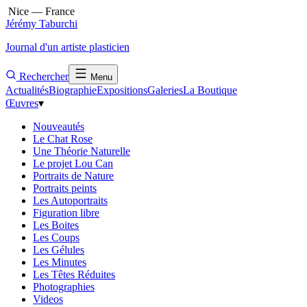
Nice — France
Jérémy Taburchi
Journal d'un artiste plasticien
Rechercher
Menu
Actualités
Biographie
Expositions
Galeries
La Boutique
Œuvres
▾
Nouveautés
Le Chat Rose
Une Théorie Naturelle
Le projet Lou Can
Portraits de Nature
Portraits peints
Les Autoportraits
Figuration libre
Les Boites
Les Coups
Les Gélules
Les Minutes
Les Têtes Réduites
Photographies
Videos