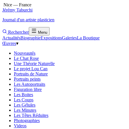
Nice — France
Jérémy Taburchi
Journal d'un artiste plasticien
Rechercher
Menu
Actualités
Biographie
Expositions
Galeries
La Boutique
Œuvres
▾
Nouveautés
Le Chat Rose
Une Théorie Naturelle
Le projet Lou Can
Portraits de Nature
Portraits peints
Les Autoportraits
Figuration libre
Les Boites
Les Coups
Les Gélules
Les Minutes
Les Têtes Réduites
Photographies
Videos