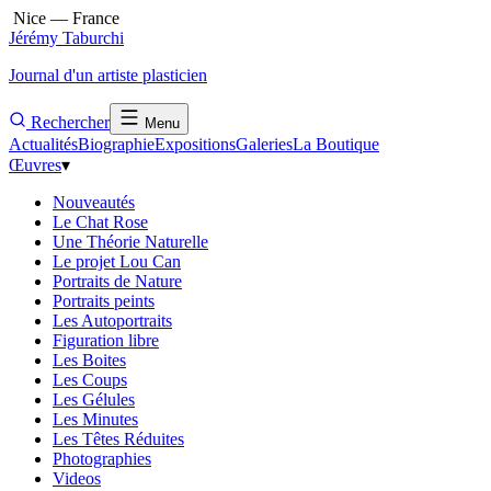
Nice — France
Jérémy Taburchi
Journal d'un artiste plasticien
Rechercher
Menu
Actualités
Biographie
Expositions
Galeries
La Boutique
Œuvres
▾
Nouveautés
Le Chat Rose
Une Théorie Naturelle
Le projet Lou Can
Portraits de Nature
Portraits peints
Les Autoportraits
Figuration libre
Les Boites
Les Coups
Les Gélules
Les Minutes
Les Têtes Réduites
Photographies
Videos