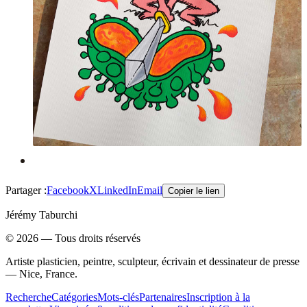
Partager :
Facebook
X
LinkedIn
Email
Copier le lien
Jérémy Taburchi
©
2026
— Tous droits réservés
Artiste plasticien, peintre, sculpteur, écrivain et dessinateur de presse
— Nice, France.
Recherche
Catégories
Mots-clés
Partenaires
Inscription à la