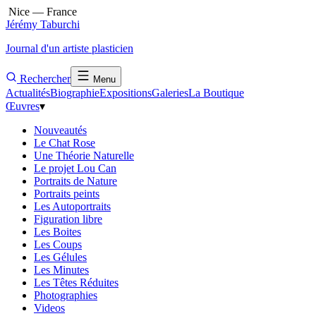
Nice — France
Jérémy Taburchi
Journal d'un artiste plasticien
Rechercher
Menu
Actualités
Biographie
Expositions
Galeries
La Boutique
Œuvres
▾
Nouveautés
Le Chat Rose
Une Théorie Naturelle
Le projet Lou Can
Portraits de Nature
Portraits peints
Les Autoportraits
Figuration libre
Les Boites
Les Coups
Les Gélules
Les Minutes
Les Têtes Réduites
Photographies
Videos