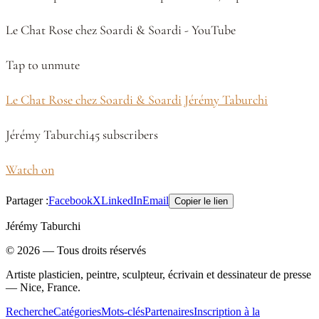
Le Chat Rose chez Soardi & Soardi - YouTube
Tap to unmute
Le Chat Rose chez Soardi & Soardi
Jérémy Taburchi
Jérémy Taburchi45 subscribers
Watch on
Partager :
Facebook
X
LinkedIn
Email
Copier le lien
Jérémy Taburchi
©
2026
— Tous droits réservés
Artiste plasticien, peintre, sculpteur, écrivain et dessinateur de presse
— Nice, France.
Recherche
Catégories
Mots-clés
Partenaires
Inscription à la