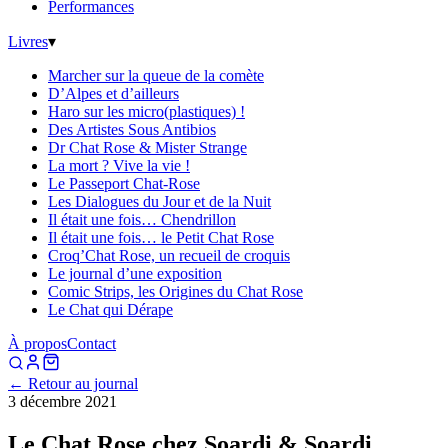
Performances
Livres
▾
Marcher sur la queue de la comète
D’Alpes et d’ailleurs
Haro sur les micro(plastiques) !
Des Artistes Sous Antibios
Dr Chat Rose & Mister Strange
La mort ? Vive la vie !
Le Passeport Chat-Rose
Les Dialogues du Jour et de la Nuit
Il était une fois… Chendrillon
Il était une fois… le Petit Chat Rose
Croq’Chat Rose, un recueil de croquis
Le journal d’une exposition
Comic Strips, les Origines du Chat Rose
Le Chat qui Dérape
À propos
Contact
← Retour au journal
3 décembre 2021
Le Chat Rose chez Soardi & Soardi,