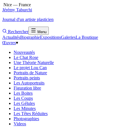
Nice — France
Jérémy Taburchi
Journal d'un artiste plasticien
Rechercher
Menu
Actualités
Biographie
Expositions
Galeries
La Boutique
Œuvres
▾
Nouveautés
Le Chat Rose
Une Théorie Naturelle
Le projet Lou Can
Portraits de Nature
Portraits peints
Les Autoportraits
Figuration libre
Les Boites
Les Coups
Les Gélules
Les Minutes
Les Têtes Réduites
Photographies
Videos