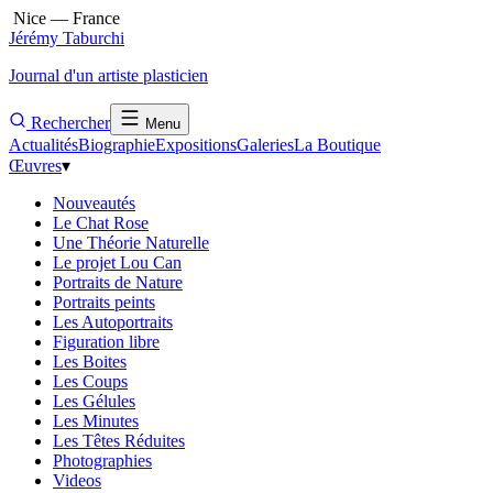
Nice — France
Jérémy Taburchi
Journal d'un artiste plasticien
Rechercher
Menu
Actualités
Biographie
Expositions
Galeries
La Boutique
Œuvres
▾
Nouveautés
Le Chat Rose
Une Théorie Naturelle
Le projet Lou Can
Portraits de Nature
Portraits peints
Les Autoportraits
Figuration libre
Les Boites
Les Coups
Les Gélules
Les Minutes
Les Têtes Réduites
Photographies
Videos