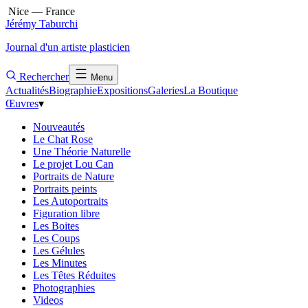
Nice — France
Jérémy Taburchi
Journal d'un artiste plasticien
Rechercher
Menu
Actualités
Biographie
Expositions
Galeries
La Boutique
Œuvres
▾
Nouveautés
Le Chat Rose
Une Théorie Naturelle
Le projet Lou Can
Portraits de Nature
Portraits peints
Les Autoportraits
Figuration libre
Les Boites
Les Coups
Les Gélules
Les Minutes
Les Têtes Réduites
Photographies
Videos