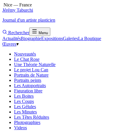
Nice — France
Jérémy Taburchi
Journal d'un artiste plasticien
Rechercher
Menu
Actualités
Biographie
Expositions
Galeries
La Boutique
Œuvres
▾
Nouveautés
Le Chat Rose
Une Théorie Naturelle
Le projet Lou Can
Portraits de Nature
Portraits peints
Les Autoportraits
Figuration libre
Les Boites
Les Coups
Les Gélules
Les Minutes
Les Têtes Réduites
Photographies
Videos