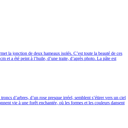
ermet la jonction de deux hameaux isolés. C’est toute la beauté de ces
 et a été peint à l’huile, d’une traite, d’après photo. La pâte est
troncs d’arbres, d’un rose presque irréel, semblent s’étirer vers un ciel
onnent vie à une forêt enchantée, où les formes et les couleurs dansent