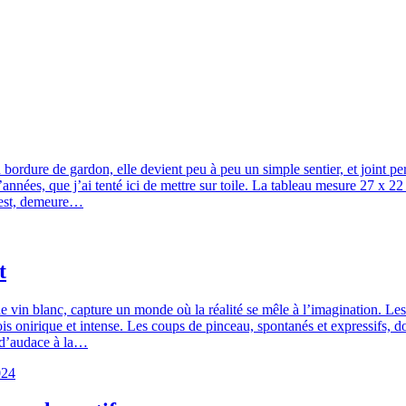
 bordure de gardon, elle devient peu à peu un simple sentier, et joint p
nées, que j’ai tenté ici de mettre sur toile. La tableau mesure 27 x 22 cm
e est, demeure…
t
e vin blanc, capture un monde où la réalité se mêle à l’imagination. Les 
ois onirique et intense. Les coups de pinceau, spontanés et expressifs, d
t d’audace à la…
024