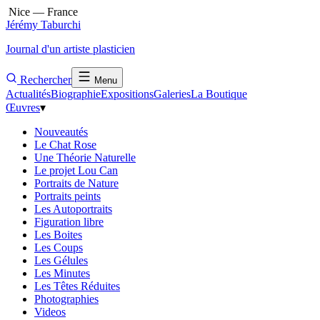
Nice — France
Jérémy Taburchi
Journal d'un artiste plasticien
Rechercher
Menu
Actualités
Biographie
Expositions
Galeries
La Boutique
Œuvres
▾
Nouveautés
Le Chat Rose
Une Théorie Naturelle
Le projet Lou Can
Portraits de Nature
Portraits peints
Les Autoportraits
Figuration libre
Les Boites
Les Coups
Les Gélules
Les Minutes
Les Têtes Réduites
Photographies
Videos