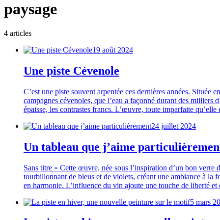
paysage
4
article
s
19 août 2024
Une piste Cévenole
C’est une piste souvent arpentée ces dernières années. Située en
campagnes cévenoles, que l’eau a façonné durant des milliers d’an
épaisse, les contrastes francs. L’œuvre, toute imparfaite qu’ell
24 juillet 2024
Un tableau que j’aime particulièremen
Sans titre « Cette œuvre, née sous l’inspiration d’un bon verre d
tourbillonnant de bleus et de violets, créant une ambiance à la f
en harmonie. L’influence du vin ajoute une touche de liberté e
5 mars 2