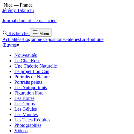
Nice — France
Jérémy Taburchi
Journal d'un artiste plasticien
Rechercher
Menu
Actualités
Biographie
Expositions
Galeries
La Boutique
Œuvres
▾
Nouveautés
Le Chat Rose
Une Théorie Naturelle
Le projet Lou Can
Portraits de Nature
Portraits peints
Les Autoportraits
Figuration libre
Les Boites
Les Coups
Les Gélules
Les Minutes
Les Têtes Réduites
Photographies
Videos