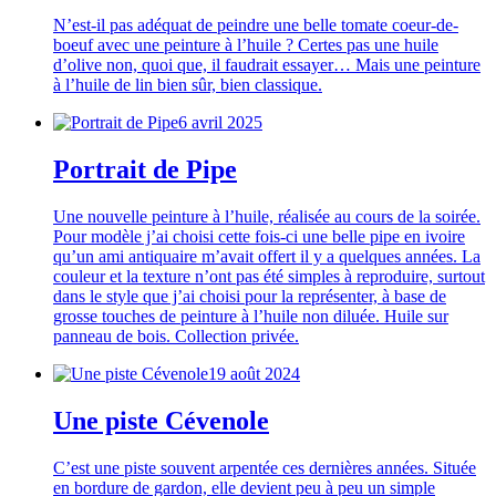
N’est-il pas adéquat de peindre une belle tomate coeur-de-
boeuf avec une peinture à l’huile ? Certes pas une huile
d’olive non, quoi que, il faudrait essayer… Mais une peinture
à l’huile de lin bien sûr, bien classique.
6 avril 2025
Portrait de Pipe
Une nouvelle peinture à l’huile, réalisée au cours de la soirée.
Pour modèle j’ai choisi cette fois-ci une belle pipe en ivoire
qu’un ami antiquaire m’avait offert il y a quelques années. La
couleur et la texture n’ont pas été simples à reproduire, surtout
dans le style que j’ai choisi pour la représenter, à base de
grosse touches de peinture à l’huile non diluée. Huile sur
panneau de bois. Collection privée.
19 août 2024
Une piste Cévenole
C’est une piste souvent arpentée ces dernières années. Située
en bordure de gardon, elle devient peu à peu un simple