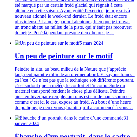
été marqué par un certain froid glacial qui régnait à cette
altitude en cette saison. Ayant goûté l’exercice, je m’y suis à
nouveau adonné le week-end dernier. Le froid était encore
plus intense ! La neige partout alentours, bien que je trouvai
un tronc abattu au milieu de la piste, qui n’était pas recouvert
de neige. Posé là pendant presque deux heures je…
5 mars 2024
Un peu de peinture sur le motif
Peindre in situ, au beau milieu de la Nature que j’apprécie
tant, peut paraitre difficile au premier abord. Et soyons francs :
ça l’est ! Ce n’est pas que la technique soit différente pourtant,
c’est surtout que la météo, le confort et l’incomplétude du
matériel transporté rendent la chose plus délicate. Peindre
ainsi en hiver par exemple, qui plus est sur de hauts sommets
comme c’est ici le cas, expose au froid. Au bout d’une heure
de pratique, je peux vous garantir qu’il a commencé à vous…
31
janvier 2024
Ébauche d’un portrait, dans le cadre