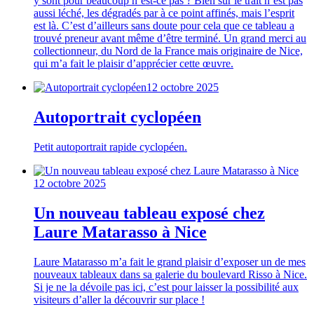
y sont pour beaucoup n’est-ce pas ? Bien sûr le trait n’est pas
aussi léché, les dégradés par à ce point affinés, mais l’esprit
est là. C’est d’ailleurs sans doute pour cela que ce tableau a
trouvé preneur avant même d’être terminé. Un grand merci au
collectionneur, du Nord de la France mais originaire de Nice,
qui m’a fait le plaisir d’apprécier cette œuvre.
12 octobre 2025
Autoportrait cyclopéen
Petit autoportrait rapide cyclopéen.
12 octobre 2025
Un nouveau tableau exposé chez
Laure Matarasso à Nice
Laure Matarasso m’a fait le grand plaisir d’exposer un de mes
nouveaux tableaux dans sa galerie du boulevard Risso à Nice.
Si je ne la dévoile pas ici, c’est pour laisser la possibilité aux
visiteurs d’aller la découvrir sur place !