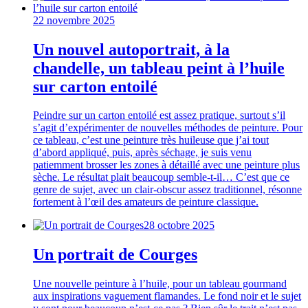
22 novembre 2025
Un nouvel autoportrait, à la
chandelle, un tableau peint à l’huile
sur carton entoilé
Peindre sur un carton entoilé est assez pratique, surtout s’il
s’agit d’expérimenter de nouvelles méthodes de peinture. Pour
ce tableau, c’est une peinture très huileuse que j’ai tout
d’abord appliqué, puis, après séchage, je suis venu
patiemment brosser les zones à détaillé avec une peinture plus
sèche. Le résultat plait beaucoup semble-t-il… C’est que ce
genre de sujet, avec un clair-obscur assez traditionnel, résonne
fortement à l’œil des amateurs de peinture classique.
28 octobre 2025
Un portrait de Courges
Une nouvelle peinture à l’huile, pour un tableau gourmand
aux inspirations vaguement flamandes. Le fond noir et le sujet