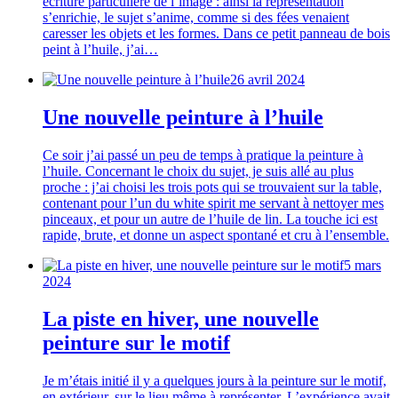
écriture particulière de l’image : ainsi la représentation
s’enrichie, le sujet s’anime, comme si des fées venaient
caresser les objets et les formes. Dans ce petit panneau de bois
peint à l’huile, j’ai…
26 avril 2024
Une nouvelle peinture à l’huile
Ce soir j’ai passé un peu de temps à pratique la peinture à
l’huile. Concernant le choix du sujet, je suis allé au plus
proche : j’ai choisi les trois pots qui se trouvaient sur la table,
contenant pour l’un du white spirit me servant à nettoyer mes
pinceaux, et pour un autre de l’huile de lin. La touche ici est
rapide, brute, et donne un aspect spontané et cru à l’ensemble.
5 mars
2024
La piste en hiver, une nouvelle
peinture sur le motif
Je m’étais initié il y a quelques jours à la peinture sur le motif,
en extérieur, sur le lieu même à représenter. L’expérience avait