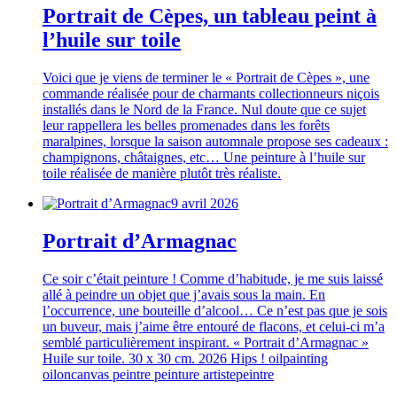
Portrait de Cèpes, un tableau peint à
l’huile sur toile
Voici que je viens de terminer le « Portrait de Cèpes », une
commande réalisée pour de charmants collectionneurs niçois
installés dans le Nord de la France. Nul doute que ce sujet
leur rappellera les belles promenades dans les forêts
maralpines, lorsque la saison automnale propose ses cadeaux :
champignons, châtaignes, etc… Une peinture à l’huile sur
toile réalisée de manière plutôt très réaliste.
9 avril 2026
Portrait d’Armagnac
Ce soir c’était peinture ! Comme d’habitude, je me suis laissé
allé à peindre un objet que j’avais sous la main. En
l’occurrence, une bouteille d’alcool… Ce n’est pas que je sois
un buveur, mais j’aime être entouré de flacons, et celui-ci m’a
semblé particulièrement inspirant. « Portrait d’Armagnac »
Huile sur toile. 30 x 30 cm. 2026 Hips ! oilpainting
oiloncanvas peintre peinture artistepeintre