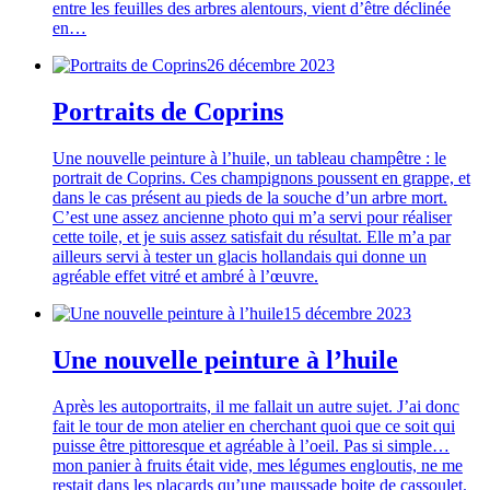
entre les feuilles des arbres alentours, vient d’être déclinée
en…
26 décembre 2023
Portraits de Coprins
Une nouvelle peinture à l’huile, un tableau champêtre : le
portrait de Coprins. Ces champignons poussent en grappe, et
dans le cas présent au pieds de la souche d’un arbre mort.
C’est une assez ancienne photo qui m’a servi pour réaliser
cette toile, et je suis assez satisfait du résultat. Elle m’a par
ailleurs servi à tester un glacis hollandais qui donne un
agréable effet vitré et ambré à l’œuvre.
15 décembre 2023
Une nouvelle peinture à l’huile
Après les autoportraits, il me fallait un autre sujet. J’ai donc
fait le tour de mon atelier en cherchant quoi que ce soit qui
puisse être pittoresque et agréable à l’oeil. Pas si simple…
mon panier à fruits était vide, mes légumes engloutis, ne me
restait dans les placards qu’une maussade boite de cassoulet.