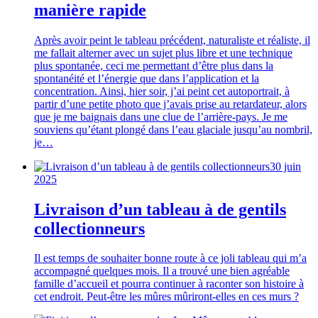
manière rapide
Après avoir peint le tableau précédent, naturaliste et réaliste, il
me fallait alterner avec un sujet plus libre et une technique
plus spontanée, ceci me permettant d’être plus dans la
spontanéité et l’énergie que dans l’application et la
concentration. Ainsi, hier soir, j’ai peint cet autoportrait, à
partir d’une petite photo que j’avais prise au retardateur, alors
que je me baignais dans une clue de l’arrière-pays. Je me
souviens qu’étant plongé dans l’eau glaciale jusqu’au nombril,
je…
30 juin
2025
Livraison d’un tableau à de gentils
collectionneurs
Il est temps de souhaiter bonne route à ce joli tableau qui m’a
accompagné quelques mois. Il a trouvé une bien agréable
famille d’accueil et pourra continuer à raconter son histoire à
cet endroit. Peut-être les mûres mûriront-elles en ces murs ?