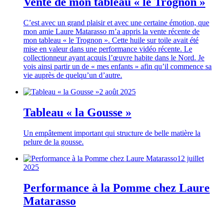
Vente de mon tableau « le Trognon »
C’est avec un grand plaisir et avec une certaine émotion, que
mon amie Laure Matarasso m’a appris la vente récente de
mon tableau « le Trognon ». Cette huile sur toile avait été
mise en valeur dans une performance vidéo récente. Le
collectionneur ayant acquis l’œuvre habite dans le Nord. Je
vois ainsi partir un de « mes enfants » afin qu’il commence sa
vie auprès de quelqu’un d’autre.
2 août 2025
Tableau « la Gousse »
Un empâtement important qui structure de belle matière la
pelure de la gousse.
12 juillet
2025
Performance à la Pomme chez Laure
Matarasso