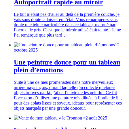
Autoportrait rapide au miroir
Le but n’étant pas d’aller au delà de la première couche, je
vais sans doute la laisser en l’état. Vous remarquerez sans
doute une teinte particulière dans ce tableau, marqué par
l’ocre et le gris. C’est que le miroir utilisé était teinté ! Je ne
l’ai remarqué que plus tard…
12
octobre 2025
Une peinture douce pour un tableau
plein d’émotions
Suite à une de mes promenades dans notre merveilleux
arrière-pays niçois, durant laquelle j’ai collecté quelques
objets trouvés par là, j’ai eu l’envie de les peindre. Ce fut
l’occasion d’utiliser une peinture très diluée, à l’huile de lin,
pour des aplats lisses et soyeux, idéaux pour représenter ces
objets marqués par une grande douceur.
2 août 2025