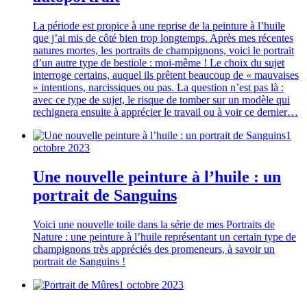
La période est propice à une reprise de la peinture à l’huile
que j’ai mis de côté bien trop longtemps. Après mes récentes
natures mortes, les portraits de champignons, voici le portrait
d’un autre type de bestiole : moi-même ! Le choix du sujet
interroge certains, auquel ils prêtent beaucoup de « mauvaises
» intentions, narcissiques ou pas. La question n’est pas là :
avec ce type de sujet, le risque de tomber sur un modèle qui
rechignera ensuite à apprécier le travail ou à voir ce dernier…
1
octobre 2023
Une nouvelle peinture à l’huile : un
portrait de Sanguins
Voici une nouvelle toile dans la série de mes Portraits de
Nature : une peinture à l’huile représentant un certain type de
champignons très appréciés des promeneurs, à savoir un
portrait de Sanguins !
1 octobre 2023