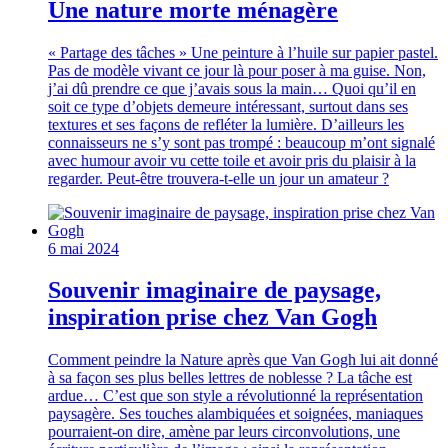
Une nature morte ménagère
« Partage des tâches » Une peinture à l’huile sur papier pastel.
Pas de modèle vivant ce jour là pour poser à ma guise. Non,
j’ai dû prendre ce que j’avais sous la main… Quoi qu’il en
soit ce type d’objets demeure intéressant, surtout dans ses
textures et ses façons de refléter la lumière. D’ailleurs les
connaisseurs ne s’y sont pas trompé : beaucoup m’ont signalé
avec humour avoir vu cette toile et avoir pris du plaisir à la
regarder. Peut-être trouvera-t-elle un jour un amateur ?
6 mai 2024
Souvenir imaginaire de paysage,
inspiration prise chez Van Gogh
Comment peindre la Nature après que Van Gogh lui ait donné
à sa façon ses plus belles lettres de noblesse ? La tâche est
ardue… C’est que son style a révolutionné la représentation
paysagère. Ses touches alambiquées et soignées, maniaques
pourraient-on dire, amène par leurs circonvolutions, une