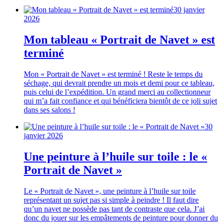
30 janvier
2026
Mon tableau « Portrait de Navet » est
terminé
Mon « Portrait de Navet » est terminé ! Reste le temps du
séchage, qui devrait prendre un mois et demi pour ce tableau,
puis celui de l’expédition. Un grand merci au collectionneur
qui m’a fait confiance et qui bénéficiera bientôt de ce joli sujet
dans ses salons !
30
janvier 2026
Une peinture à l’huile sur toile : le «
Portrait de Navet »
Le « Portrait de Navet », une peinture à l’huile sur toile
représentant un sujet pas si simple à peindre ! Il faut dire
qu’un navet ne possède pas tant de contraste que cela. J’ai
donc du jouer sur les empâtements de peinture pour donner du