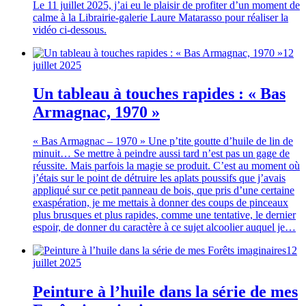
Le 11 juillet 2025, j’ai eu le plaisir de profiter d’un moment de
calme à la Librairie-galerie Laure Matarasso pour réaliser la
vidéo ci-dessous.
12
juillet 2025
Un tableau à touches rapides : « Bas
Armagnac, 1970 »
« Bas Armagnac – 1970 » Une p’tite goutte d’huile de lin de
minuit… Se mettre à peindre aussi tard n’est pas un gage de
réussite. Mais parfois la magie se produit. C’est au moment où
j’étais sur le point de détruire les aplats poussifs que j’avais
appliqué sur ce petit panneau de bois, que pris d’une certaine
exaspération, je me mettais à donner des coups de pinceaux
plus brusques et plus rapides, comme une tentative, le dernier
espoir, de donner du caractère à ce sujet alcoolier auquel je…
12
juillet 2025
Peinture à l’huile dans la série de mes