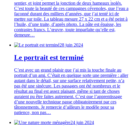
sentier, et joint permet la jonction de deux hameaux isolés.
C’est toute la beauté de ces campagnes cévenoles, que l’eau a
façonné durant des milliers d’années, que j’ai tenté ici de
mettre sur toile. La tableau mesure 27 x 22 cm et a été peint à
l’huile, d’une traite, d’après photo. La pâte est épaisse, les
contrastes francs. L’œuvre, toute imparfaite qu’elle est,
demeure…
28 juin 2024
Le portrait est terminé
C’est avec un grand plaisir que j’ai mis la touche finale au
portrait d’un ami. C’était en quelque sorte une première : aller
autant dans le détail, sur une surface relativement petite, n’a
pas été une sinécure. Les passages ont été nombreux et le
résultat au final est assez plaisant, même si tant de choses
auraient pu être faites autrement. C’est que l’apprentissage
d’une nouvelle technique passe obligatoirement par ces
tâtonnements. Je remercie d’ailleurs le modèle pour sa
patience, non pas…
24 juin 2024