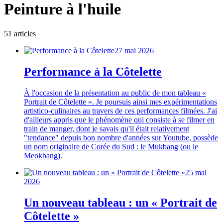
Peinture à l'huile
51
article
s
27 mai 2026
Performance à la Côtelette
À l'occasion de la présentation au public de mon tableau «
Portrait de Côtelette ». Je poursuis ainsi mes expérimentations
artistico-culinaires au travers de ces performances filmées. J'ai
d'ailleurs appris que le phénomène qui consiste à se filmer en
train de manger, dont je savais qu'il était relativement
"tendance" depuis bon nombre d'années sur Youtube, possède
un nom originaire de Corée du Sud : le Mukbang (ou le
Meokbang).
25 mai
2026
Un nouveau tableau : un « Portrait de
Côtelette »