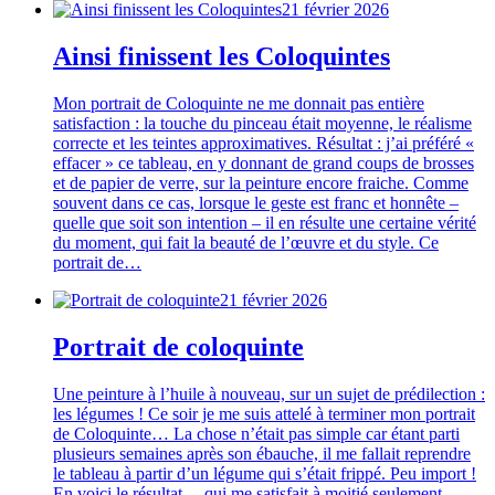
21 février 2026
Ainsi finissent les Coloquintes
Mon portrait de Coloquinte ne me donnait pas entière
satisfaction : la touche du pinceau était moyenne, le réalisme
correcte et les teintes approximatives. Résultat : j’ai préféré «
effacer » ce tableau, en y donnant de grand coups de brosses
et de papier de verre, sur la peinture encore fraiche. Comme
souvent dans ce cas, lorsque le geste est franc et honnête –
quelle que soit son intention – il en résulte une certaine vérité
du moment, qui fait la beauté de l’œuvre et du style. Ce
portrait de…
21 février 2026
Portrait de coloquinte
Une peinture à l’huile à nouveau, sur un sujet de prédilection :
les légumes ! Ce soir je me suis attelé à terminer mon portrait
de Coloquinte… La chose n’était pas simple car étant parti
plusieurs semaines après son ébauche, il me fallait reprendre
le tableau à partir d’un légume qui s’était frippé. Peu import !
En voici le résultat… qui me satisfait à moitié seulement.