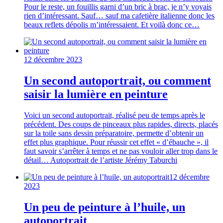
Pour le reste, un fouillis garni d’un bric à brac, je n’y voyais
rien d’intéressant. Sauf… sauf ma cafetière italienne donc les
beaux reflets dépolis m’intéressaient. Et voilà donc ce…
12 décembre 2023
Un second autoportrait, ou comment
saisir la lumière en peinture
Voici un second autoportrait, réalisé peu de temps après le
précédent. Des coups de pinceaux plus rapides, directs, placés
sur la toile sans dessin préparatoire, permette d’obtenir un
effet plus graphique. Pour réussir cet effet « d’ébauche », il
faut savoir s’arrêter à temps et ne pas vouloir aller trop dans le
détail… Autoportrait de l’artiste Jérémy Taburchi
12 décembre
2023
Un peu de peinture à l’huile, un
autoportrait