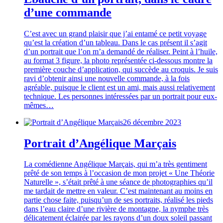
d’une commande
C’est avec un grand plaisir que j’ai entamé ce petit voyage
qu’est la création d’un tableau. Dans le cas présent il s’agit
d’un portrait que l’on m’a demandé de réaliser. Peint à l’huile,
au format 3 figure, la photo représentée ci-dessous montre la
première couche d’application, qui succède au croquis. Je suis
ravi d’obtenir ainsi une nouvelle commande, à la fois
agréable, puisque le client est un ami, mais aussi relativement
technique. Les personnes intéressées par un portrait pour eux-
mêmes…
26 décembre 2023
Portrait d’Angélique Marçais
La comédienne Angélique Marçais, qui m’a très gentiment
prêté de son temps à l’occasion de mon projet « Une Théorie
Naturelle », s’était prêté à une séance de photographies qu’il
me tardait de mettre en valeur. C’est maintenant au moins en
partie chose faite, puisqu’un de ses portraits, réalisé les pieds
dans l’eau claire d’une rivière de montagne, la nymphe très
délicatement éclairée par les rayons d’un doux soleil passant