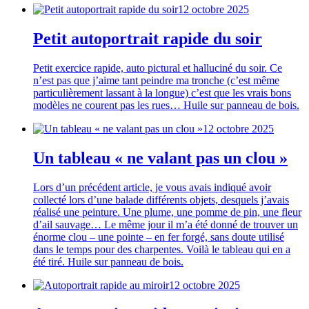
12 octobre 2025
Petit autoportrait rapide du soir
Petit exercice rapide, auto pictural et halluciné du soir. Ce
n’est pas que j’aime tant peindre ma tronche (c’est même
particulièrement lassant à la longue) c’est que les vrais bons
modèles ne courent pas les rues… Huile sur panneau de bois.
12 octobre 2025
Un tableau « ne valant pas un clou »
Lors d’un précédent article, je vous avais indiqué avoir
collecté lors d’une balade différents objets, desquels j’avais
réalisé une peinture. Une plume, une pomme de pin, une fleur
d’ail sauvage… Le même jour il m’a été donné de trouver un
énorme clou – une pointe – en fer forgé, sans doute utilisé
dans le temps pour des charpentes. Voilà le tableau qui en a
été tiré. Huile sur panneau de bois.
12 octobre 2025