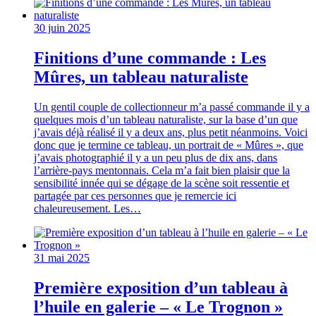
30 juin 2025
Finitions d’une commande : Les
Mûres, un tableau naturaliste
Un gentil couple de collectionneur m’a passé commande il y a
quelques mois d’un tableau naturaliste, sur la base d’un que
j’avais déjà réalisé il y a deux ans, plus petit néanmoins. Voici
donc que je termine ce tableau, un portrait de « Mûres », que
j’avais photographié il y a un peu plus de dix ans, dans
l’arrière-pays mentonnais. Cela m’a fait bien plaisir que la
sensibilité innée qui se dégage de la scène soit ressentie et
partagée par ces personnes que je remercie ici
chaleureusement. Les…
31 mai 2025
Première exposition d’un tableau à
l’huile en galerie – « Le Trognon »